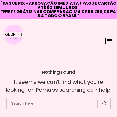
"PAGUE PIX - APROVAÇÃO IMEDIATA / PAGUE CARTÃO
ATÉ 6X SEM JUROS"
"FRETE GRÁTIS NAS COMPRAS ACIMA DE R$ 250,00 PA
RA TODO O BRASIL"
Skip
to
content
Nothing Found
It seems we can’t find what you’re
looking for. Perhaps searching can help.