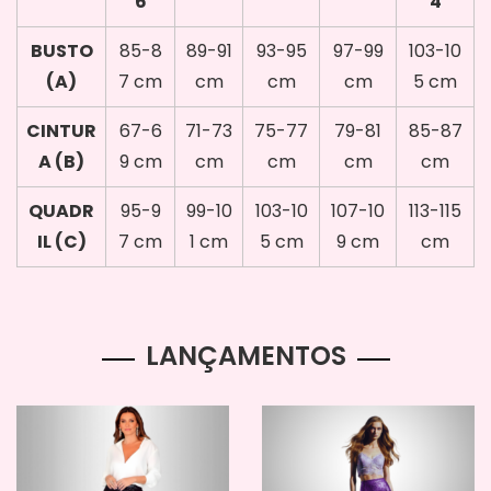
6
4
BUSTO
85-8
89-91
93-95
97-99
103-10
(A)
7 cm
cm
cm
cm
5 cm
CINTUR
67-6
71-73
75-77
79-81
85-87
A (B)
9 cm
cm
cm
cm
cm
QUADR
95-9
99-10
103-10
107-10
113-115
IL (C)
7 cm
1 cm
5 cm
9 cm
cm
LANÇAMENTOS