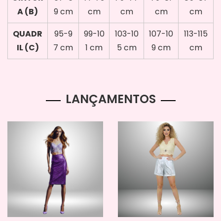
A (B)
9 cm
cm
cm
cm
cm
QUADR
95-9
99-10
103-10
107-10
113-115
IL (C)
7 cm
1 cm
5 cm
9 cm
cm
LANÇAMENTOS