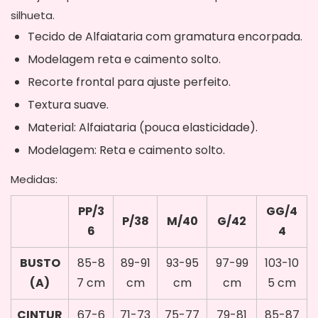
silhueta.
Tecido de Alfaiataria com gramatura encorpada.
Modelagem reta e caimento solto.
Recorte frontal para ajuste perfeito.
Textura suave.
Material: Alfaiataria (pouca elasticidade).
Modelagem: Reta e caimento solto.
Medidas:
PP/3
GG/4
P/38
M/40
G/42
6
4
BUSTO
85-8
89-91
93-95
97-99
103-10
(A)
7 cm
cm
cm
cm
5 cm
CINTUR
67-6
71-73
75-77
79-81
85-87