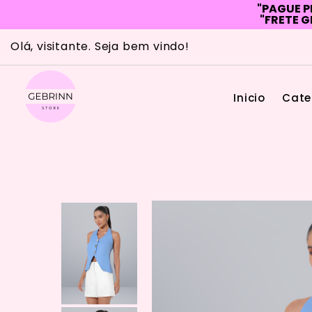
"PAGUE P
"FRETE G
Skip
Olá, visitante. Seja bem vindo!
to
content
Inicio
Cate