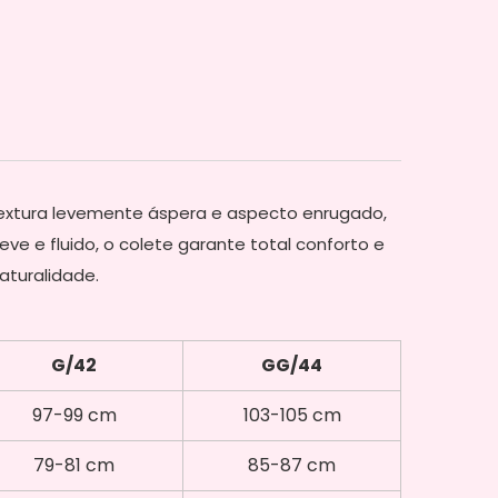
textura levemente áspera e aspecto enrugado,
e e fluido, o colete garante total conforto e
aturalidade.
G/42
GG/44
97-99 cm
103-105 cm
79-81 cm
85-87 cm