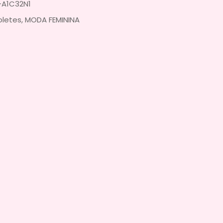
-A1C32N1
oletes
,
MODA FEMININA