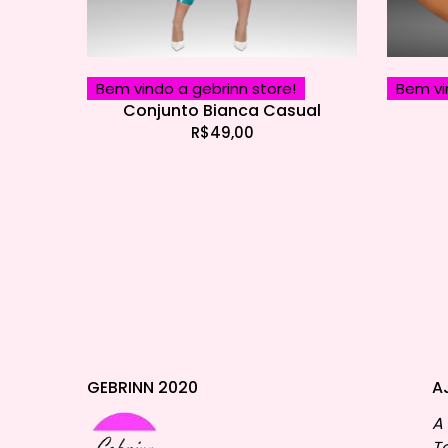
Bem vindo a gebrinn store!
Bem vi
Conjunto Bianca Casual
R$
49,00
GEBRINN 2020
A
A
T