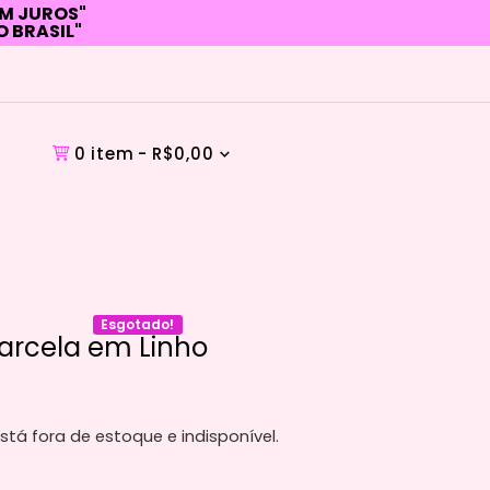
EM JUROS"
O BRASIL"
0 item
R$0,00
Esgotado!
arcela em Linho
stá fora de estoque e indisponível.