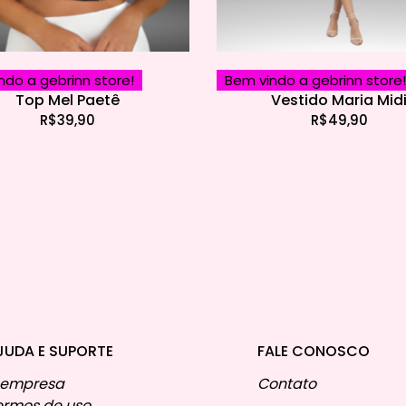
ndo a gebrinn store!
Bem vindo a gebrinn store!
Top Mel Paetê
Vestido Maria Mid
R$
39,90
R$
49,90
JUDA E SUPORTE
FALE CONOSCO
 empresa
Contato
ermos de uso