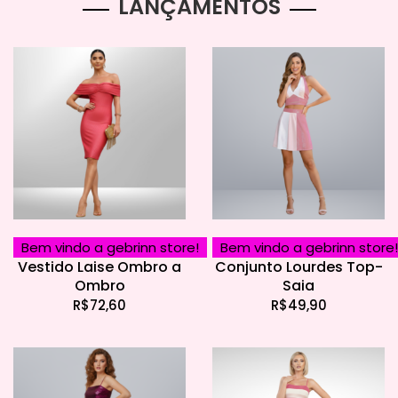
LANÇAMENTOS
Bem vindo a gebrinn store!
Bem vindo a gebrinn store!
Vestido Laise Ombro a
Conjunto Lourdes Top-
Ombro
Saia
R$
72,60
R$
49,90