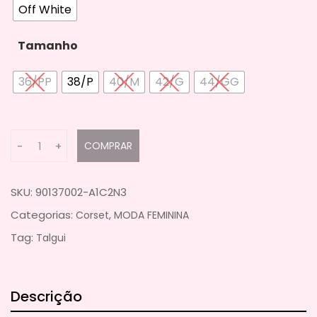
Off White
Tamanho
36/PP
38/P
40/M
42/G
44/GG
Q
COMPRAR
-
+
u
a
n
SKU:
90137002-A1C2N3
t
Categorias:
,
Corset
MODA FEMININA
i
Tag:
Talgui
t
y
Descrição