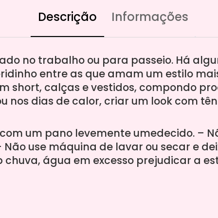
Descrição
Informações
sado no trabalho ou para passeio. Há alg
ridinho entre as que amam um estilo ma
com short, calças e vestidos, compondo p
u nos dias de calor, criar um look com têni
o com um pano levemente umedecido. – Nã
 Não use máquina de lavar ou secar e de
b chuva, água em excesso prejudicar a es