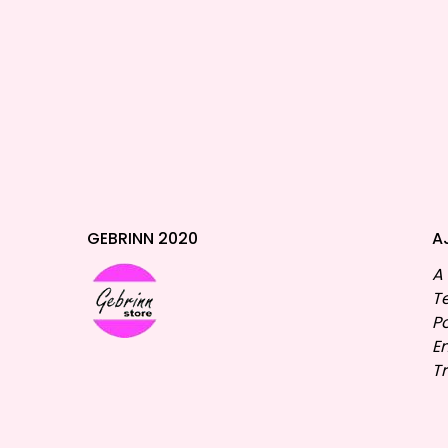
GEBRINN 2020
A
A
T
P
E
T