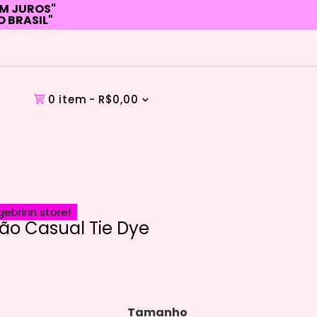
EM JUROS"
O BRASIL"
0 item
R$0,00
ebrinn store!
rão Casual Tie Dye
Tamanho