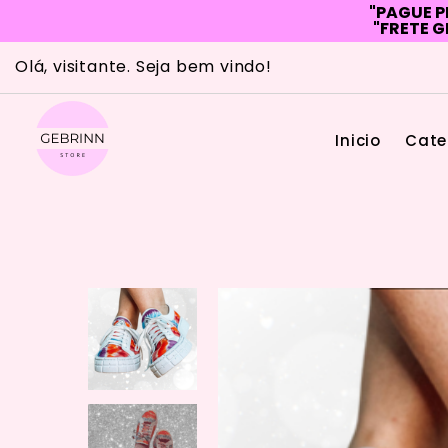
"PAGUE P
"FRETE G
Skip
Olá, visitante. Seja bem vindo!
to
content
Inicio
Cate