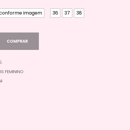
conforme imagem
36
37
38
COMPRAR
5
IS FEMININO
NI