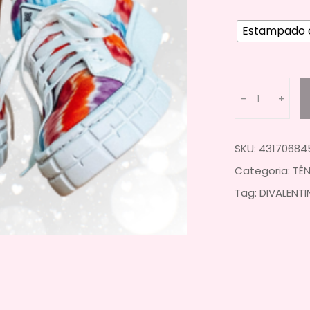
Estampado 
Q
-
+
u
a
n
SKU:
43170684
t
i
Categoria:
TÊN
t
Tag:
DIVALENTI
y