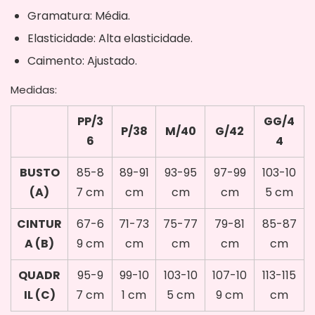
Gramatura: Média.
Elasticidade: Alta elasticidade.
Caimento: Ajustado.
Medidas:
PP/3
GG/4
P/38
M/40
G/42
6
4
BUSTO
85-8
89-91
93-95
97-99
103-10
(A)
7 cm
cm
cm
cm
5 cm
CINTUR
67-6
71-73
75-77
79-81
85-87
A (B)
9 cm
cm
cm
cm
cm
QUADR
95-9
99-10
103-10
107-10
113-115
IL (C)
7 cm
1 cm
5 cm
9 cm
cm