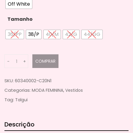
Off White
Tamanho
36/PP
38/P
40/M
42/G
44/GG
Q
COMPRAR
-
+
u
a
n
SKU:
60340002-C20N1
t
Categorias:
,
MODA FEMININA
Vestidos
i
Tag:
Talgui
t
y
Descrição