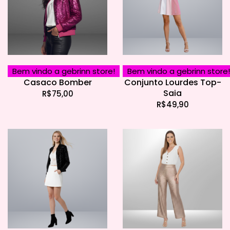
Bem vindo a gebrinn store!
Bem vindo a gebrinn store!
Casaco Bomber
Conjunto Lourdes Top-
Saia
R$
75,00
R$
49,90