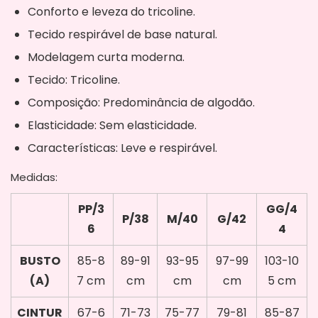
Conforto e leveza do tricoline.
Tecido respirável de base natural.
Modelagem curta moderna.
Tecido: Tricoline.
Composição: Predominância de algodão.
Elasticidade: Sem elasticidade.
Características: Leve e respirável.
Medidas:
PP/3
GG/4
P/38
M/40
G/42
6
4
BUSTO
85-8
89-91
93-95
97-99
103-10
(A)
7 cm
cm
cm
cm
5 cm
CINTUR
67-6
71-73
75-77
79-81
85-87