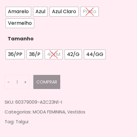
Amarelo
Azul
Azul Claro
Preto
Vermelho
Tamanho
36/PP
38/P
40/M
42/G
44/GG
Q
COMPRAR
-
+
u
a
n
SKU:
60379009-A2C23N1-I
t
Categorias:
,
MODA FEMININA
Vestidos
i
Tag:
Talgui
t
y