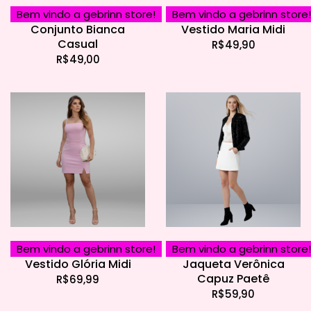
Bem vindo a gebrinn store!
Bem vindo a gebrinn store!
Conjunto Bianca
Vestido Maria Midi
Casual
R$
49,90
R$
49,00
Bem vindo a gebrinn store!
Bem vindo a gebrinn store!
Vestido Glória Midi
Jaqueta Verônica
Capuz Paetê
R$
69,99
R$
59,90