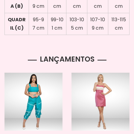
A (B)
9 cm
cm
cm
cm
cm
QUADR
95-9
99-10
103-10
107-10
113-115
IL (C)
7 cm
1 cm
5 cm
9 cm
cm
LANÇAMENTOS