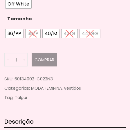
Off White
Tamanho
36/PP
38/P
40/M
42/G
44/GG
Q
COMPRAR
-
+
u
a
n
SKU:
60134002-C022N3
t
Categorias:
,
MODA FEMININA
Vestidos
i
Tag:
Talgui
t
y
Descrição