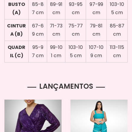
BUSTO
85-8
89-91
93-95
97-99
103-10
(A)
7 cm
cm
cm
cm
5 cm
CINTUR
67-6
71-73
75-77
79-81
85-87
A (B)
9 cm
cm
cm
cm
cm
QUADR
95-9
99-10
103-10
107-10
113-115
IL (C)
7 cm
1 cm
5 cm
9 cm
cm
LANÇAMENTOS