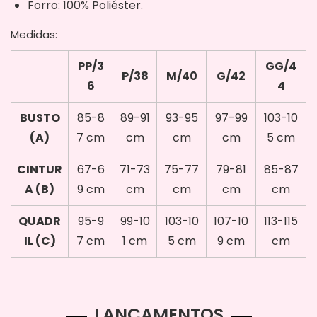
Forro: 100% Poliéster.
Medidas:
PP/3
GG/4
P/38
M/40
G/42
6
4
BUSTO
85-8
89-91
93-95
97-99
103-10
(A)
7 cm
cm
cm
cm
5 cm
CINTUR
67-6
71-73
75-77
79-81
85-87
A (B)
9 cm
cm
cm
cm
cm
QUADR
95-9
99-10
103-10
107-10
113-115
IL (C)
7 cm
1 cm
5 cm
9 cm
cm
LANÇAMENTOS